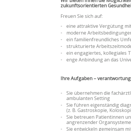
Wir bieten Ihnen die Möglichkei
zukunftsorientierten Gesundhe
Freuen Sie sich auf:
eine attraktive Vergütung mit
moderne Arbeitsbedingungen 
ein familienfreundliches Um
strukturierte Arbeitszeitmode
ein engagiertes, kollegiale
enge Anbindung an das Univer
Ihre Aufgaben – verantwortungs
Sie übernehmen die fachärztl
ambulanten Setting
Sie führen eigenständig dia
(z. B. Gastroskopie, Koloskop
Sie betreuen Patientinnen u
angrenzender Organsysteme
Sie entwickeln gemeinsam m