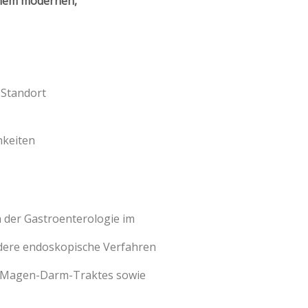
einem modernen,
-Standort
hkeiten
 der Gastroenterologie im
dere endoskopische Verfahren
s Magen-Darm-Traktes sowie