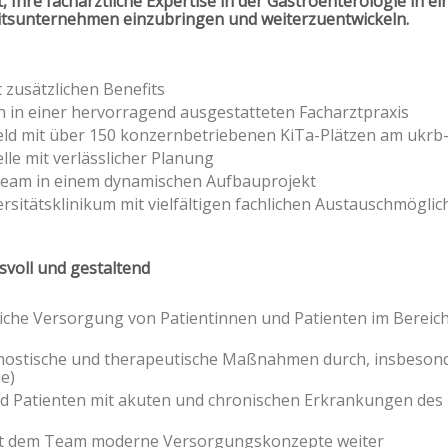
t, Ihre fachärztliche Expertise in der Gastroenterologie in 
itsunternehmen einzubringen und weiterzuentwickeln.
 zusätzlichen Benefits
in einer hervorragend ausgestatteten Facharztpraxis
feld mit über 150 konzernbetriebenen KiTa-Plätzen am ukrb
lle mit verlässlicher Planung
s Team in einem dynamischen Aufbauprojekt
sitätsklinikum mit vielfältigen fachlichen Austauschmöglic
voll und gestaltend
iche Versorgung von Patientinnen und Patienten im Bereich
gnostische und therapeutische Maßnahmen durch, insbeson
ie)
nd Patienten mit akuten und chronischen Erkrankungen de
it dem Team moderne Versorgungskonzepte weiter